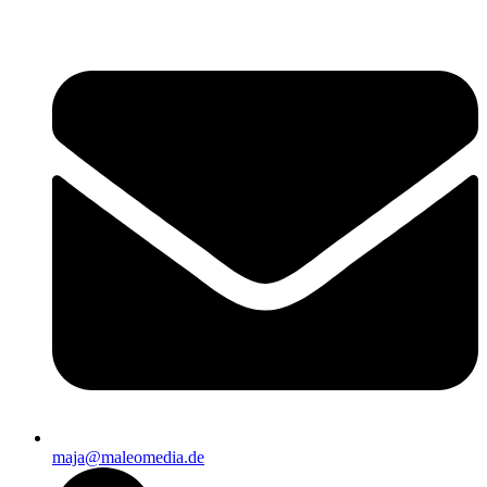
Zum
Inhalt
wechseln
maja@maleomedia.de