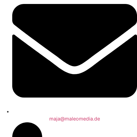
maja@maleomedia.de